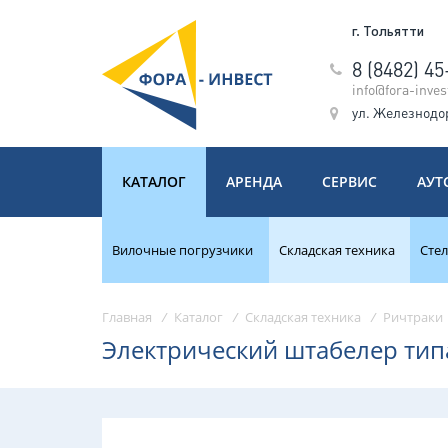
г. Тольятти
8 (8482) 4
info@fora-inves
ул. Железнодо
КАТАЛОГ
АРЕНДА
СЕРВИС
АУТ
Вилочные погрузчики
Складская техника
Сте
Главная
/
Каталог
/
Складская техника
/
Ричтраки
Электрический штабелер типа