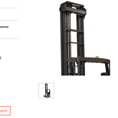
ением
f
ЦЕНУ