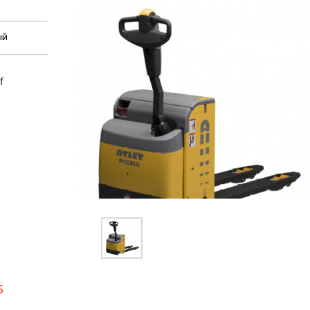
ый
f
Б