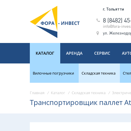
г. Тольятти
8 (8482) 4
info@fora-inves
ул. Железнодо
КАТАЛОГ
АРЕНДА
СЕРВИС
АУТ
Вилочные погрузчики
Складская техника
Сте
Главная
/
Каталог
/
Складская техника
/
Электриче
Транспортировщик паллет Atl