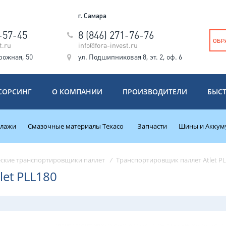
г. Самара
5-57-45
8 (846) 271-76-76
ОБР
t.ru
info@fora-invest.ru
рожная, 50
ул. Подшипниковая 8, эт. 2, оф. 6
СОРСИНГ
О КОМПАНИИ
ПРОИЗВОДИТЕЛИ
БЫС
ллажи
Смазочные материалы Texaco
Запчасти
Шины и Аккум
ские транспортировщики паллет
/
Транспортировщик паллет Atlet P
et PLL180